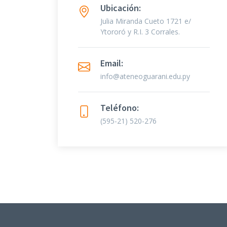
Ubicación:
Julia Miranda Cueto 1721 e/
Ytororó y R.I. 3 Corrales.
Email:
info@ateneoguarani.edu.py
Teléfono:
(595-21) 520-276