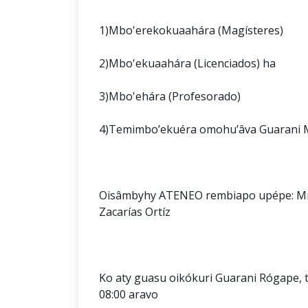
1)Mbo'erekokuaahára (Magísteres)
2)Mbo'ekuaahára (Licenciados) ha
3)Mbo'ehára (Profesorado)
4)Temimbo’ekuéra omohu’âva Guarani Mb
Oisâmbyhy ATENEO rembiapo upépe: Mrk.
Zacarías Ortíz
Ko aty guasu oikókuri Guarani Rógape, t
08:00 aravo